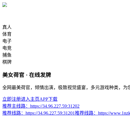
真人
体育
电子
电竞
捕鱼
棋牌
美女荷官 · 在线发牌
全网最美荷官，倾情出演，极致视觉盛宴，多元游戏种类，为
立即注册
进入主页
APP下载
推荐主线路：
https://34.96.227.59:31202
推荐线路：
https://34.96.227.59:31201
推荐线路：
https://www.1nz