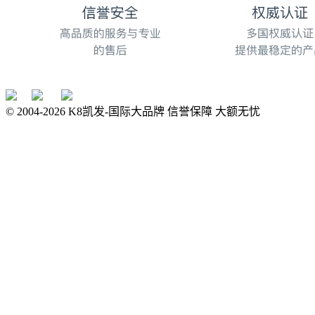
© 2004-
2026
K8凯发-国际大品牌 信誉保障 大额无忧