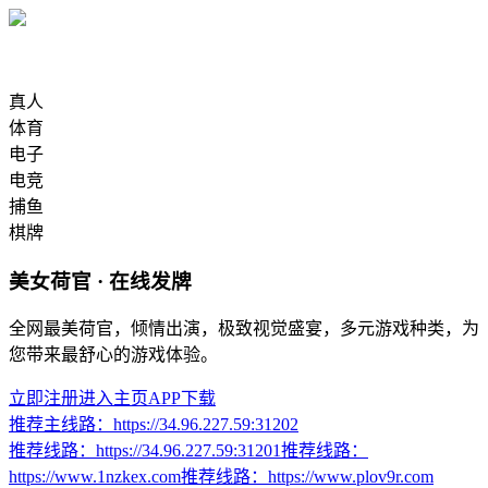
真人
体育
电子
电竞
捕鱼
棋牌
美女荷官 · 在线发牌
全网最美荷官，倾情出演，极致视觉盛宴，多元游戏种类，为
您带来最舒心的游戏体验。
立即注册
进入主页
APP下载
推荐主线路：
https://34.96.227.59:31202
推荐线路：
https://34.96.227.59:31201
推荐线路：
https://www.1nzkex.com
推荐线路：
https://www.plov9r.com