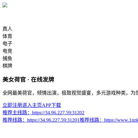
真人
体育
电子
电竞
捕鱼
棋牌
美女荷官 · 在线发牌
全网最美荷官，倾情出演，极致视觉盛宴，多元游戏种类，为
立即注册
进入主页
APP下载
推荐主线路：
https://34.96.227.59:31202
推荐线路：
https://34.96.227.59:31201
推荐线路：
https://www.1nz