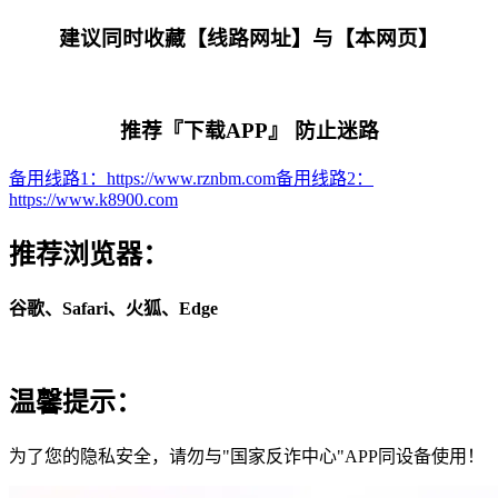
建议同时收藏【线路网址】与【本网页】
推荐『下载APP』 防止迷路
备用线路
1
：
https://www.rznbm.com
备用线路
2
：
https://www.k8900.com
推荐浏览器：
谷歌、Safari、火狐、Edge
温馨提示：
为了您的隐私安全，请勿与"国家反诈中心"APP同设备使用！