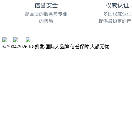
© 2004-
2026
K8凯发-国际大品牌 信誉保障 大额无忧