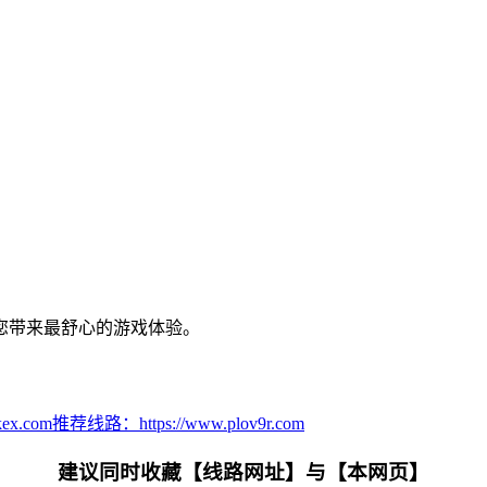
您带来最舒心的游戏体验。
kex.com
推荐线路：
https://www.plov9r.com
建议同时收藏【线路网址】与【本网页】